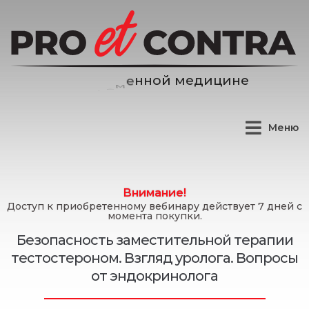
д
и
ц
и
н
е
е
м
й
Меню
Внимание!
Доступ к приобретенному вебинару действует 7 дней с
момента покупки.
Безопасность заместительной терапии
тестостероном. Взгляд уролога. Вопросы
от эндокринолога