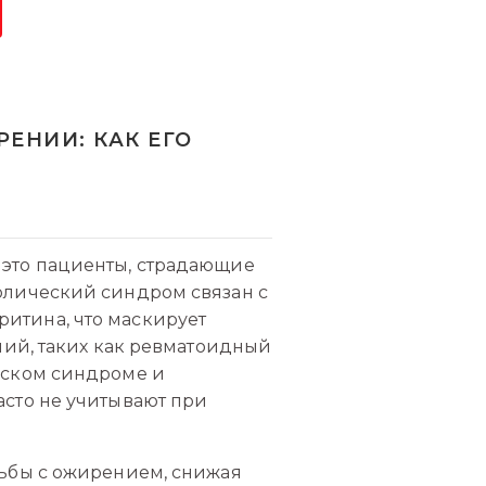
ЕНИИ: КАК ЕГО
 это пациенты, страдающие
олический синдром связан с
итина, что маскирует
ний, таких как ревматоидный
еском синдроме и
асто не учитывают при
рьбы с ожирением, снижая