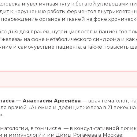
ловека и увеличивая тягу к богатой углеводами пи
дит к нарушению работы ферментов внутриклеточ
ь повреждение органов и тканей на фоне хроническ
го дня для врачей, нутрициологов и пациентов помо
 железа» на фоне метаболического синдрома и как 
ние и самочувствие пациента, а также повысить ша
ласса — Анастасия Арсенёва
— врач гематолог, н
я врачей «Анемия и дефицит железа в 21 веке» на 
ь.
гематологии, в том числе — в консультативной пол
и и иммунологии им.Димы Рогачева в Москве;