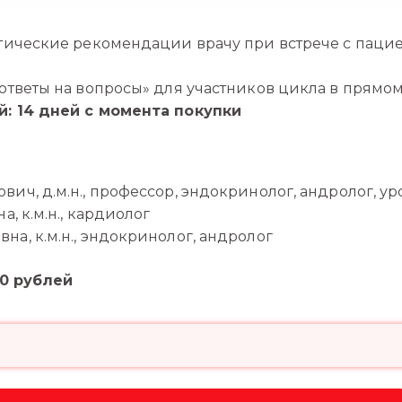
ктические рекомендации врачу при встрече с пац
ответы на вопросы» для участников цикла в прямом 
й: 14 дней с момента покупки
ич, д.м.н., профессор, эндокринолог, андролог, ур
а, к.м.н., кардиолог
а, к.м.н., эндокринолог, андролог
00 рублей