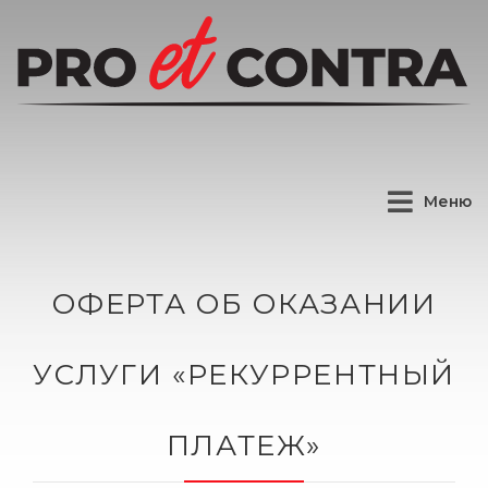
н
а
ш
и
д
е
т
и
Меню
ОФЕРТА ОБ ОКАЗАНИИ
УСЛУГИ «РЕКУРРЕНТНЫЙ
ПЛАТЕЖ»