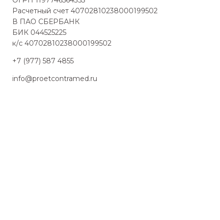
ОГРН 1197746564355
Расчетный счет 40702810238000199502
В ПАО СБЕРБАНК
БИК 044525225
к/с 40702810238000199502
+7 (977) 587 4855
info@proetcontramed.ru