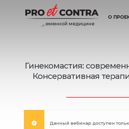
О ПРОЕ
и
ц
и
н
е
д
е
м
Гинекомастия: современн
Консервативная терапи
Данный вебинар доступен только