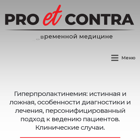
е
н
н
о
й
м
е
д
и
ц
и
н
е
м
е
р
в
Меню
Гиперпролактинемия: истинная и
ложная, особенности диагностики и
лечения, персонифицированный
подход к ведению пациентов.
Клинические случаи.