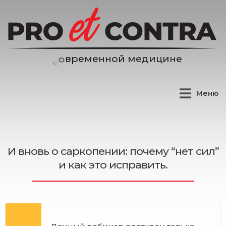
м
е
н
н
о
й
м
е
д
и
ц
и
н
е
е
р
в
Меню
И вновь о саркопении: почему “нет сил”
и как это исправить.