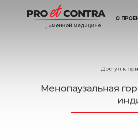
О ПРОЕ
н
е
и
ц
и
Доступ к пр
Менопаузальная горм
инд