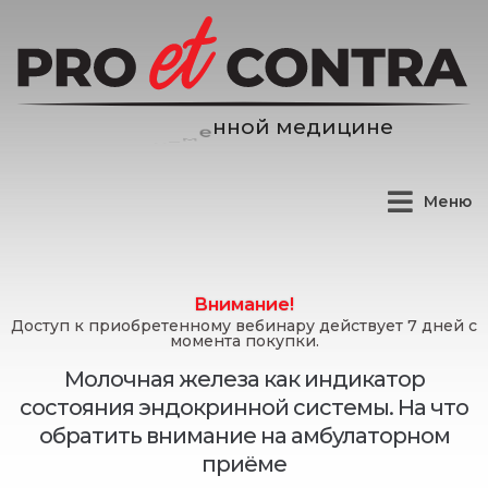
д
и
ц
и
н
е
е
м
й
Меню
Внимание!
Доступ к приобретенному вебинару действует 7 дней с
момента покупки.
Молочная железа как индикатор
состояния эндокринной системы. На что
обратить внимание на амбулаторном
приёме