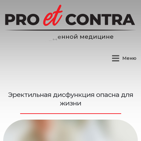
м
е
д
и
ц
и
н
е
й
о
Меню
Эректильная дисфункция опасна для
жизни