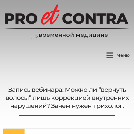
е
н
н
о
й
м
е
д
и
ц
и
н
е
м
е
р
в
Меню
Запись вебинара: Можно ли “вернуть
волосы” лишь коррекцией внутренних
нарушений? Зачем нужен трихолог.