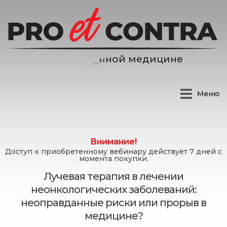
и
ц
и
н
е
д
е
м
Меню
Внимание!
Доступ к приобретенному вебинару действует 7 дней с
момента покупки.
Лучевая терапия в лечении
неонкологических заболеваний:
неоправданные риски или прорыв в
медицине?