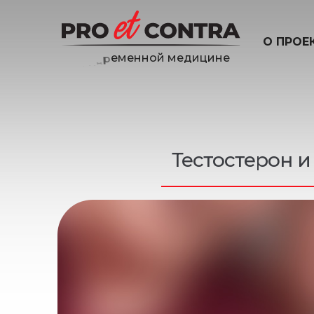
О ПРОЕ
н
е
и
ц
и
д
Тестостерон 