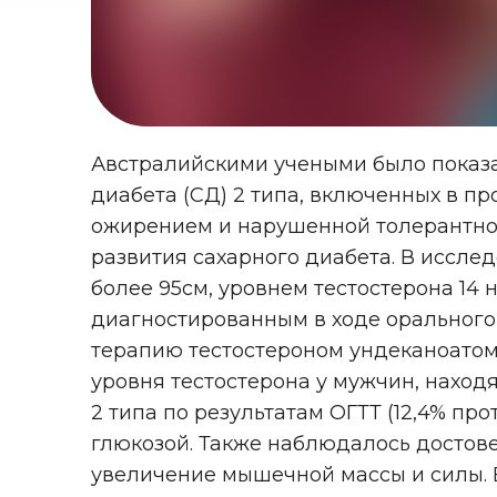
Австралийскими учеными было показан
диабета (СД) 2 типа, включенных в п
ожирением и нарушенной толерантнос
развития сахарного диабета. В исслед
более 95см, уровнем тестостерона 14
диагностированным в ходе орального 
терапию тестостероном ундеканоатом 
уровня тестостерона у мужчин, наход
2 типа по результатам ОГТТ (12,4% про
глюкозой. Также наблюдалось достов
увеличение мышечной массы и силы. В