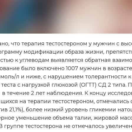
о, что терапия тестостероном у мужчин с выс
рограмму модификации образа жизни, препятст
тью к углеводам выявляется обратная взаимос
ование было включено 1007 мужчин в возрасте 
 нмоль/л и ниже, с нарушением толерантности 
теста с нагрузкой глюкозой (ОГТТ) СД 2 типа.
в течение 2 лет наблюдения. К концу исследо
ящихся на терапии тестостероном, отмечались 
тив 21,1%), более низкий уровень гликемии нато
ерное уменьшение объема талии, жировой масс
 группе тестостерона не отмечалось увеличен