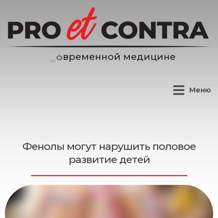
н
н
о
й
м
е
д
и
ц
и
н
е
е
м
е
р
Меню
Фенолы могут нарушить половое
развитие детей