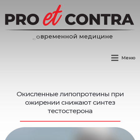
е
н
н
о
й
м
е
д
и
ц
и
н
е
м
е
р
Меню
Окисленные липопротеины при
ожирении снижают синтез
тестостерона