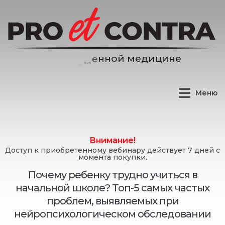
д
и
ц
и
н
е
е
м
й
Меню
Внимание!
Доступ к приобретенному вебинару действует 7 дней с
момента покупки.
Почему ребенку трудно учиться в
начальной школе? Топ-5 самых частых
проблем, выявляемых при
нейропсихологическом обследовании