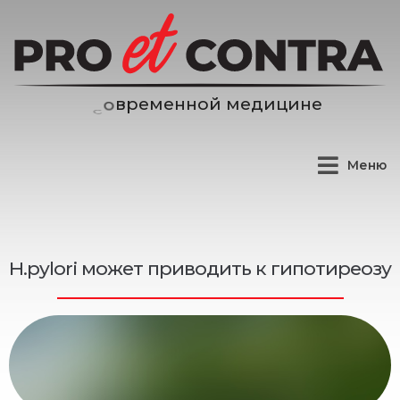
е
н
н
о
й
м
е
д
и
ц
и
н
е
м
е
р
Меню
H.pylori может приводить к гипотиреозу