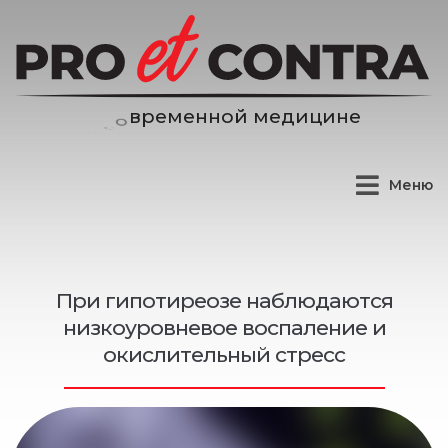
н
о
й
м
е
д
и
ц
и
н
е
н
е
м
е
Меню
При гипотиреозе наблюдаются
низкоуровневое воспаление и
окислительный стресс