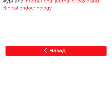
журнале
International journal of basic and
clinical endocrinology
.
Назад