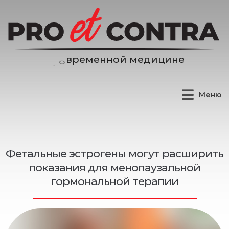
н
о
й
м
е
д
и
ц
и
н
е
н
е
м
е
Меню
Фетальные эстрогены могут расширить
показания для менопаузальной
гормональной терапии