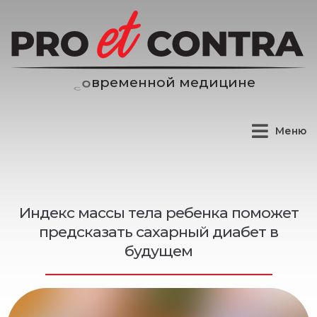
н
н
о
й
м
е
д
и
ц
и
н
е
е
м
е
Меню
Индекс массы тела ребенка поможет
предсказать сахарный диабет в
будущем