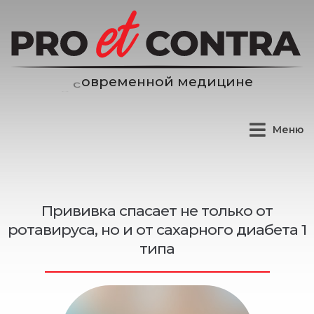
е
н
н
о
й
м
е
д
и
ц
и
н
е
м
е
р
Меню
Прививка спасает не только от
ротавируса, но и от сахарного диабета 1
типа