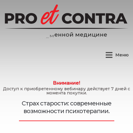
м
е
д
и
ц
и
н
е
й
о
Меню
Внимание!
Доступ к приобретенному вебинару действует 7 дней с
момента покупки.
Страх старости: современные
возможности психотерапии.