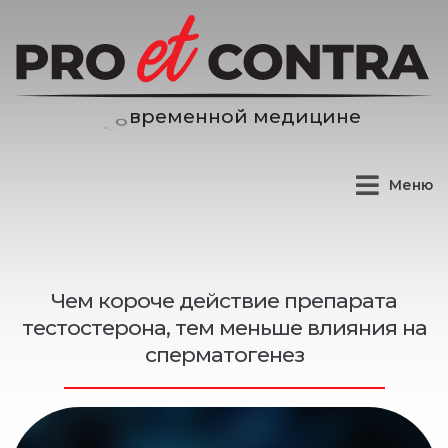
н
о
й
м
е
д
и
ц
и
н
е
н
е
м
е
Меню
Чем короче действие препарата
тестостерона, тем меньше влияния на
сперматогенез