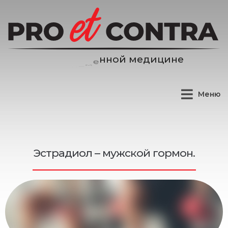
е
д
и
ц
и
н
е
м
й
Меню
Эстрадиол – мужской гормон.