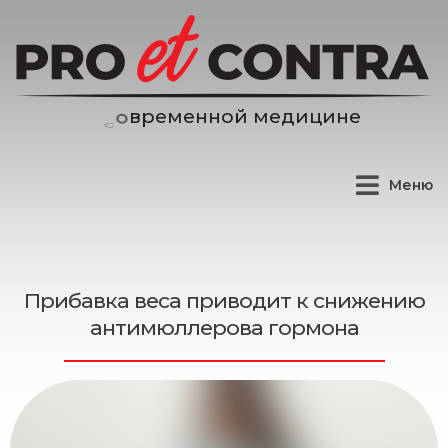
е
н
н
о
й
м
е
д
и
ц
и
н
е
м
е
р
Меню
Прибавка веса приводит к снижению
антимюллерова гормона