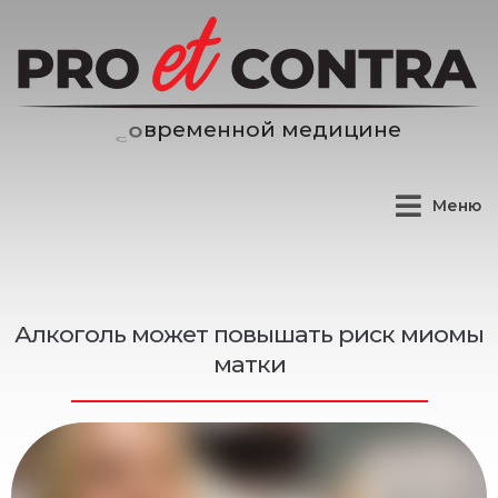
н
н
о
й
м
е
д
и
ц
и
н
е
е
м
е
р
Меню
Алкоголь может повышать риск миомы
матки