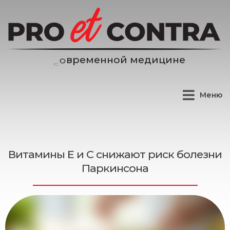
н
н
о
й
м
е
д
и
ц
и
н
е
е
м
е
р
Меню
Витамины Е и С снижают риск болезни
Паркинсона