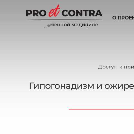
О ПРОЕ
е
н
и
ц
Доступ к пр
Гипогонадизм и ожирен