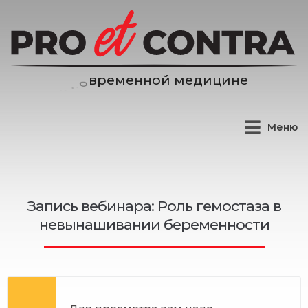
е
н
н
о
й
м
е
д
и
ц
и
н
е
м
е
р
в
Меню
Запись вебинара: Роль гемостаза в
невынашивании беременности