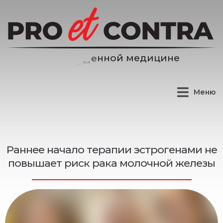
е
д
и
ц
и
н
е
м
й
Меню
Раннее начало терапии эстрогенами не
повышает риск рака молочной железы