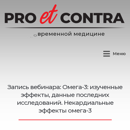
е
н
н
о
й
м
е
д
и
ц
и
н
е
м
е
р
в
Меню
Запись вебинара: Омега-3: изученные
эффекты, данные последних
исследований. Некардиальные
эффекты омега-3