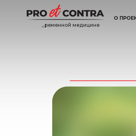
О ПРОЕ
м
е
д
и
ц
и
н
е
й
о
н