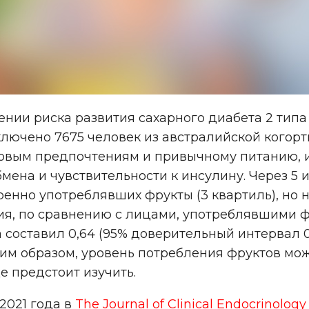
нии риска развития сахарного диабета 2 типа 
лючено 7675 человек из австралийской когорт
совым предпочтениям и привычному питанию, 
ена и чувствительности к инсулину. Через 5 и
еренно употреблявших фрукты (3 квартиль), но 
я, по сравнению с лицами, употреблявшими фру
составил 0,64 (95% доверительный интервал 0,4
ким образом, уровень потребления фруктов мо
е предстоит изучить.
2021 года в
The Journal of Clinical Endocrinolog