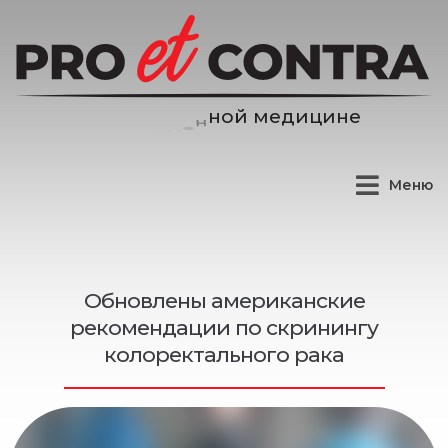
и
ц
и
н
е
д
е
м
Меню
Обновлены американские
рекомендации по скринингу
колоректального рака