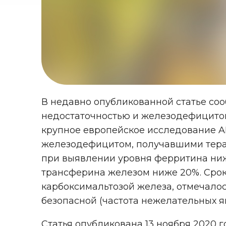
В недавно опубликованной статье со
недостаточностью и железодефицито
крупное европейское исследование A
железодефицитом, получавшими тера
при выявлении уровня ферритина ниже
трансферина железом ниже 20%. Срок 
карбоксимальтозой железа, отмечало
безопасной (частота нежелательных я
Статья опубликована 13 ноября 2020 