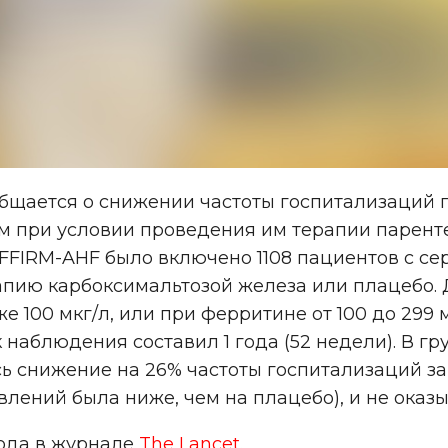
общается о снижении частоты госпитализаций 
м при условии проведения им терапии парент
FFIRM-AHF было включено 1108 пациентов с се
пию карбоксимальтозой железа или плацебо.
 100 мкг/л, или при ферритине от 100 до 299
наблюдения составил 1 года (52 недели). В г
сь снижение на 26% частоты госпитализаций з
влений была ниже, чем на плацебо), и не оказ
года в журнале
The Lancet
.