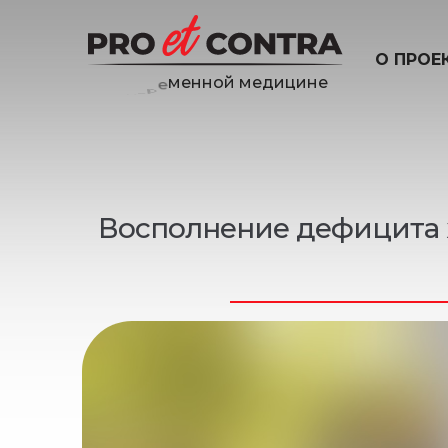
О ПРОЕ
н
е
и
ц
и
Восполнение дефицита 