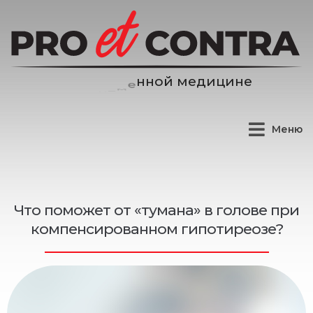
д
и
ц
и
н
е
е
м
й
Меню
Что поможет от «тумана» в голове при
компенсированном гипотиреозе?