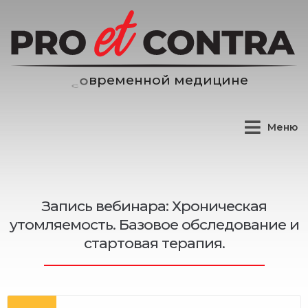
м
е
н
н
о
й
м
е
д
и
ц
и
н
е
е
р
в
Меню
Запись вебинара: Хроническая
утомляемость. Базовое обследование и
стартовая терапия.