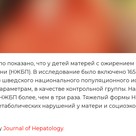
о показано, что у детей матерей с ожирение
и (НЖБП). В исследование было включено 165 
шведского национального популяционного исс
араметрам, в качестве контрольной группы. Н
ЖБП более, чем в три раза. Тяжелый формы Н
 метаболических нарушений у матери и социоэк
ду
Journal of Hepatology
.