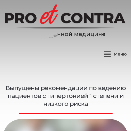
д
и
ц
и
н
е
е
м
й
Меню
Выпущены рекомендации по ведению
пациентов с гипертонией 1 степени и
низкого риска