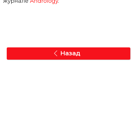
журнале
Andrology
.
Назад