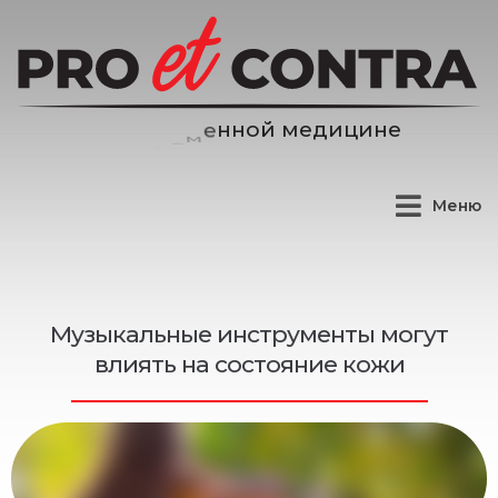
е
д
и
ц
и
н
е
м
й
Меню
Музыкальные инструменты могут
влиять на состояние кожи