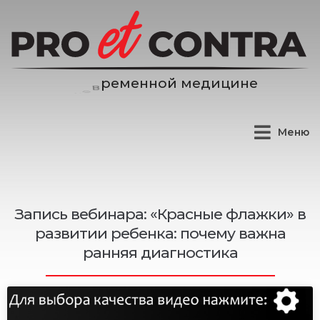
н
н
о
й
м
е
д
и
ц
и
н
е
е
м
е
р
Меню
Запись вебинара: «Красные флажки» в
развитии ребенка: почему важна
ранняя диагностика