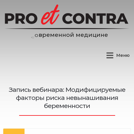
м
е
н
н
о
й
м
е
д
и
ц
и
н
е
е
р
в
Меню
Запись вебинара: Модифицируемые
факторы риска невынашивания
беременности