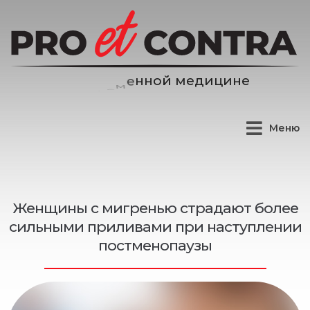
е
д
и
ц
и
н
е
м
й
Меню
Женщины с мигренью страдают более
сильными приливами при наступлении
постменопаузы