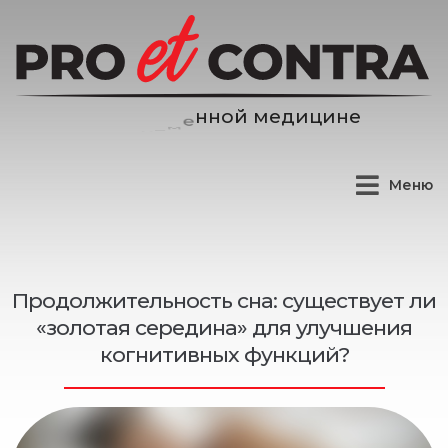
е
д
и
ц
и
н
е
м
й
Меню
Продолжительность сна: существует ли
«золотая середина» для улучшения
когнитивных функций?