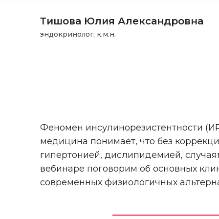
Тишова Юлия Александровна
эндокринолог, к.м.н.
Феномен инсулинорезистентности (ИР)
медицина понимает, что без коррекци
гипертонией, дислипидемией, случаям
вебинаре поговорим об основных клин
современных физиологичных альтернат