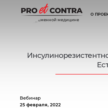
О ПРОЕ
и
н
е
ц
и
д
Инсулинорезистентнос
Ес
Вебинар
25 февраля, 2022