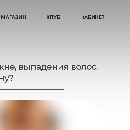
МАГАЗИН
КЛУБ
КАБИНЕТ
кне, выпадения волос.
ну?