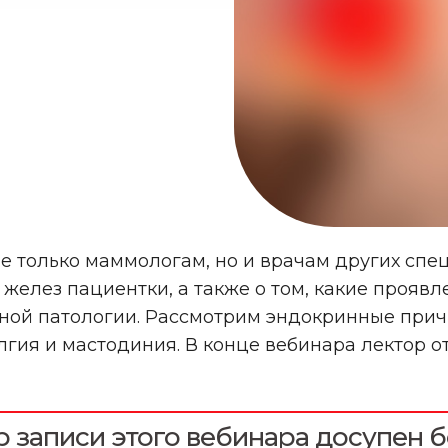
не только маммологам, но и врачам других сп
желез пациентки, а также о том, какие прояв
нной патологии. Рассмотрим эндокринные при
лгия и мастодиния. В конце вебинара лектор о
 записи этого вебинара досупен б