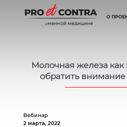
О ПРОЕ
н
е
и
ц
и
д
Молочная железа как 
обратить внимание 
Вебинар
2 марта, 2022