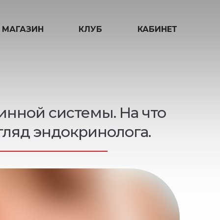
МАГАЗИН
КЛУБ
КАБИНЕТ
инной системы. На что
гляд эндокринолога.