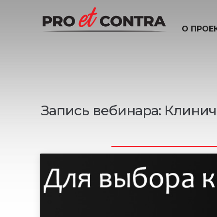
О ПРОЕ
н
а
ш
и
д
е
Запись вебинара: Клини