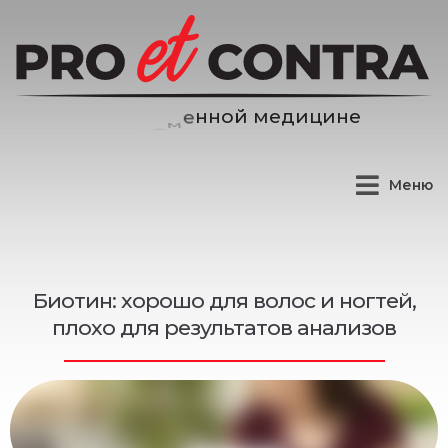
е
д
и
ц
и
н
е
м
й
о
Меню
Биотин: хорошо для волос и ногтей,
плохо для результатов анализов