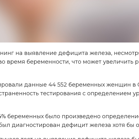
инг на выявление дефицита железа, несмотря 
о время беременности, что может увеличить р
ровали данные 44 552 беременных женщин в О
остраненность тестирования с определением у
59,4% беременных было произведено определен
 был диагностирован дефицит железа хотя бы 