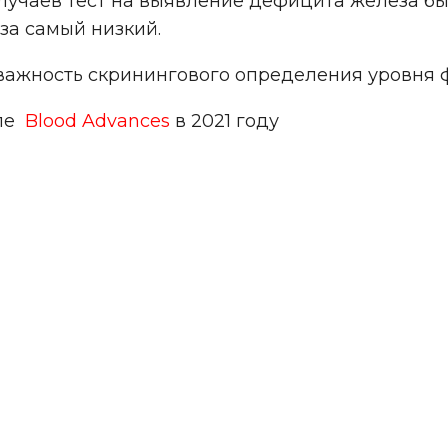
случаев тест на выявление дефицита железа бы
за самый низкий.
ажность скринингового определения уровня 
але
Blood Advances
в 2021 году