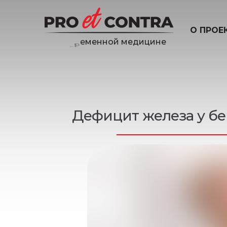
О ПРОЕ
и
н
е
ц
и
д
е
Дефицит железа у бе