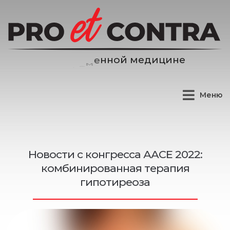
е
д
и
ц
и
н
е
м
й
о
Меню
Новости с конгресса ААСЕ 2022:
комбинированная терапия
гипотиреоза