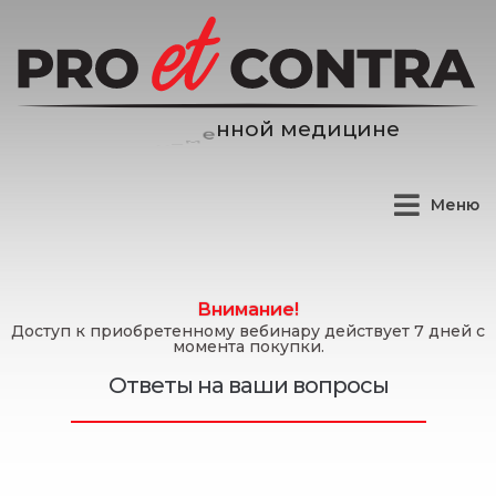
е
д
и
ц
и
н
е
м
й
о
Меню
Внимание!
Доступ к приобретенному вебинару действует 7 дней с
момента покупки.
Ответы на ваши вопросы